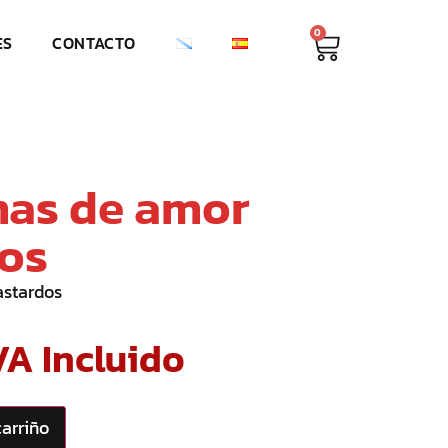
0
ES
CONTACTO
mas de amor
os
astardos
VA Incluido
carriño