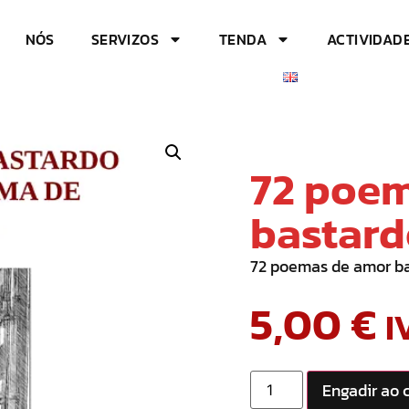
NÓS
SERVIZOS
TENDA
ACTIVIDAD
72 poe
bastard
72 poemas de amor b
5,00
€
I
Engadir ao 