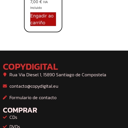
7,00
€
IVA
Incluido
Engadir ao
carriño
COPYDIGITAL
Rua Via Diesel 1, 15890 Santiago de Compostela
contacto@copydigital.eu
Formulario de contacto
COMPRAR
CDs
DVDs