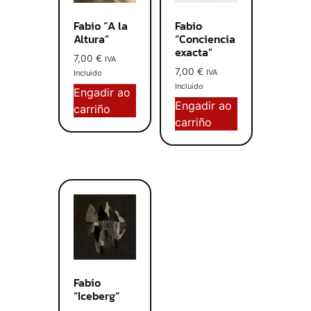
Fabio “A la
Fabio
Altura”
“Conciencia
exacta”
7,00
€
IVA
7,00
€
IVA
Incluido
Incluido
Engadir ao
Engadir ao
carriño
carriño
Fabio
“Iceberg”